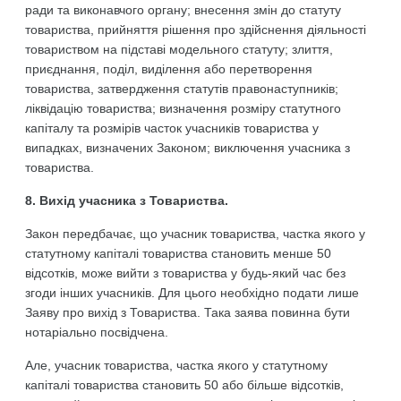
ради та виконавчого органу; внесення змін до статуту
товариства, прийняття рішення про здійснення діяльності
товариством на підставі модельного статуту; злиття,
приєднання, поділ, виділення або перетворення
товариства, затвердження статутів правонаступників;
ліквідацію товариства; визначення розміру статутного
капіталу та розмірів часток учасників товариства у
випадках, визначених Законом; виключення учасника з
товариства.
8. Вихід учасника з Товариства.
Закон передбачає, що учасник товариства, частка якого у
статутному капіталі товариства становить менше 50
відсотків, може вийти з товариства у будь-який час без
згоди інших учасників. Для цього необхідно подати лише
Заяву про вихід з Товариства. Така заява повинна бути
нотаріально посвідчена.
Але, учасник товариства, частка якого у статутному
капіталі товариства становить 50 або більше відсотків,