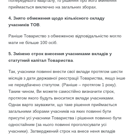
попереднього кварталу, то рішення про його вчинення
приймається виключно на загальних зборах.
4. З
нято обмеження щодо кількісного складу
учасників ТОВ
.
Раніше Товариство з обмеженою відповідальністю могло
мати не більше 100 осіб.
5. Змінено
с
трок внесення учасниками в
кладів
у
статутний капітал
Товариства
.
Так, учасники повинні внести свої вклади протягом шести
місяців з дати державної реєстрації Товариства, якщо інше
не передбачено статутом. (Раніше – протягом 1 року).
Таким чином, Ви можете самостійно визначити строк,
протягом якого будуть вноситися вклади учасниками.
Однак варто зауважити, що таке рішення приймається
загальними зборами учасників на яких повинні бути
присутні усі учасники Товариства і рішення повинно бути
одностайним (за нього повинні проголосувати усі
учасники). Затверджений строк на внесе неня вкладів