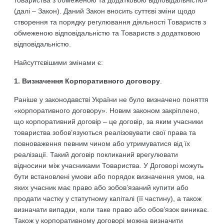
товариства з обмеженою та додатковою відповідальністю»
(далі – Закон). Даний Закон вносить суттєві зміни щодо
створення та порядку регулювання діяльності Товариств з
обмеженою відповідальністю та Товариств з додатковою
відповідальністю.
Найсуттєвішими змінами є:
1. Визначення Корпоративного договору
.
Раніше у законодавстві України не було визначено поняття
«корпоративного договору». Новим законом закріплено,
що корпоративний договір – це договір, за яким учасники
товариства зобов’язуються реалізовувати свої права та
повноваження певним чином або утримуватися від їх
реалізації. Такий договір покликаний врегулювати
відносини між учасниками Товариства. У Договорі можуть
бути встановлені умови або порядок визначення умов, на
яких учасник має право або зобов’язаний купити або
продати частку у статутному капіталі (її частину), а також
визначати випадки, коли таке право або обов’язок виникає.
Також у корпоративному договорі можна визначити