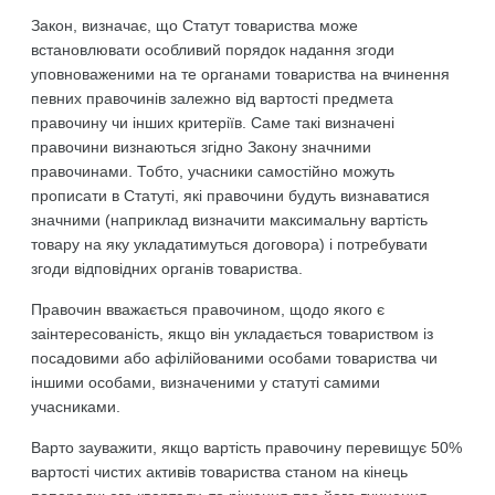
Закон, визначає, що Статут товариства може
встановлювати особливий порядок надання згоди
уповноваженими на те органами товариства на вчинення
певних правочинів залежно від вартості предмета
правочину чи інших критеріїв. Саме такі визначені
правочини визнаються згідно Закону значними
правочинами. Тобто, учасники самостійно можуть
прописати в Статуті, які правочини будуть визнаватися
значними (наприклад визначити максимальну вартість
товару на яку укладатимуться договора) і потребувати
згоди відповідних органів товариства.
Правочин вважається правочином, щодо якого є
заінтересованість, якщо він укладається товариством із
посадовими або афілійованими особами товариства чи
іншими особами, визначеними у статуті самими
учасниками.
Варто зауважити, якщо вартість правочину перевищує 50%
вартості чистих активів товариства станом на кінець