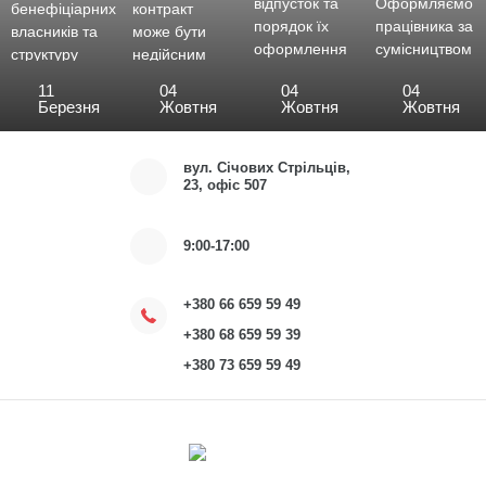
відпусток та
Оформляємо
бенефіціарних
контракт
порядок їх
працівника за
власників та
може бути
оформлення
сумісництвом
структуру
недійсним
власності: нові
11
04
04
04
правила
Березня
Жовтня
Жовтня
Жовтня
розкриття
вул. Січових Cтрільців,
23, офіс 507
9:00-17:00
+380 66 659 59 49
+380 68 659 59 39
+380 73 659 59 49