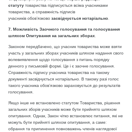
статуту
товариства підписується всіма учасниками
товариства, а справжність підписів
учасників обов’язково
засвідчується нотаріально
.
7. Можливість Заочного голосування та голосування
шляхом Опитування на загальних зборах
.
Законом передбачено, що учасник товариства може взяти
участь у загальних зборах учасників шляхом надання свого
волевиявлення щодо голосування з питань порядку
денного у письмовій формі. Це і є заочне голосування.
Справжність підпису учасника товариства на такому
документі засвідчується нотаріально. В такому разі голос
такого учасника обов’язково зараховується до результатів
голосування.
Якщо інше не встановлено статутом Товариства, рішення
загальних зборів учасників може бути прийнято шляхом
опитування. Однак, Закон чітко встановлює питання, які не
можуть бути прийняті шляхом опитування, а саме:
обрання та припинення повноважень членів наглядової