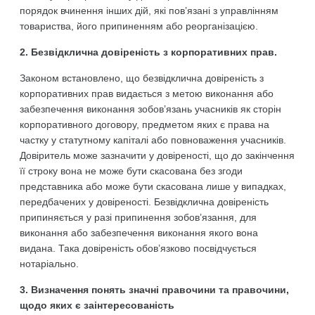
порядок вчинення інших дій, які пов’язані з управлінням
товариства, його припиненням або реорганізацією.
2. Безвідклична довіреність з корпоративних прав
.
Законом встановлено, що безвідклична довіреність з
корпоративних прав видається з метою виконання або
забезпечення виконання зобов’язань учасників як сторін
корпоративного договору, предметом яких є права на
частку у статутному капіталі або повноваження учасників.
Довіритель може зазначити у довіреності, що до закінчення
її строку вона не може бути скасована без згоди
представника або може бути скасована лише у випадках,
передбачених у довіреності. Безвідклична довіреність
припиняється у разі припинення зобов’язання, для
виконання або забезпечення виконання якого вона
видана. Така довіреність обов’язково посвідчується
нотаріально.
3. Визначення понять з
начн
і
правочини та правочини
,
щодо яких є
заінтересованіст
ь